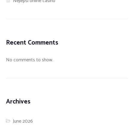
Nejlepší online casino
Recent Comments
No comments to show.
Archives
June 2026