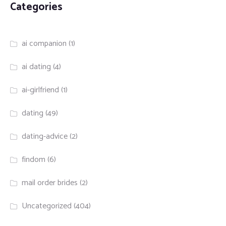
Categories
ai companion
(1)
ai dating
(4)
ai-girlfriend
(1)
dating
(49)
dating-advice
(2)
findom
(6)
mail order brides
(2)
Uncategorized
(404)