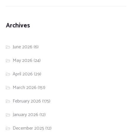
Archives
June 2026
(6)
May 2026
(24)
April 2026
(29)
March 2026
(151)
February 2026
(175)
January 2026
(12)
December 2025
(12)