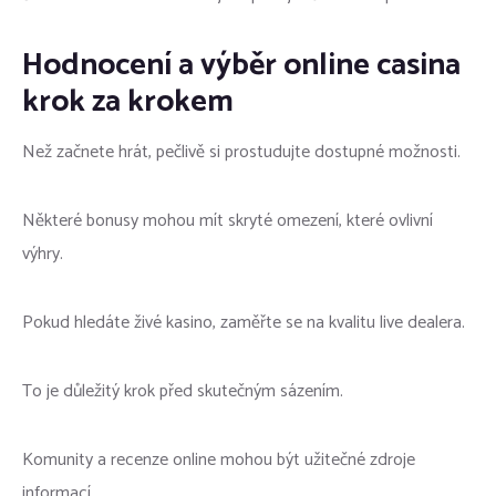
Hodnocení a výběr online casina
krok za krokem
Než začnete hrát, pečlivě si prostudujte dostupné možnosti.
Některé bonusy mohou mít skryté omezení, které ovlivní
výhry.
Pokud hledáte živé kasino, zaměřte se na kvalitu live dealera.
To je důležitý krok před skutečným sázením.
Komunity a recenze online mohou být užitečné zdroje
informací.